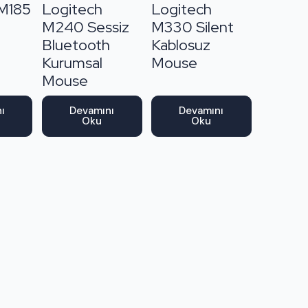
 M185
Logitech
Logitech
M240 Sessiz
M330 Silent
Bluetooth
Kablosuz
Kurumsal
Mouse
Mouse
ı
Devamını
Devamını
Oku
Oku